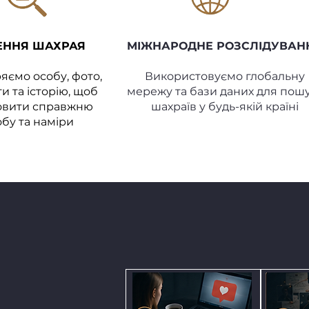
ЕННЯ ШАХРАЯ
МІЖНАРОДНЕ РОЗСЛІДУВАН
яємо особу, фото,
Використовуємо глобальну
и та історію, щоб
мережу та бази даних для пош
овити справжню
шахраїв у будь-якій країні
обу та наміри