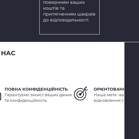
повернням ваших
коштів та
притягненням шахраїв
до відповідальності.
 НАС
ПОВНА КОНФІДЕНЦІЙНІСТЬ
ОРІЄНТОВАНІ НА Р
Гарантуємо захист ваших даних
Наша мета -ваш захис
та конфіденційність
відновлення справед