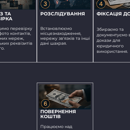
З ТА
РОЗСЛІДУВАННЯ
ФІКСАЦІЯ Д
ІРКА
имо перевірку
Встановлюємо
Збираємо та
фото контактів,
місцезнаходження,
документуємо в
ьних мереж,
мережу зв'язків та інші
докази для
ьких реквізитів
дані шахрая.
юридичного
го.
використання.
ПОВЕРНЕННЯ
КОШТІВ
Працюємо над