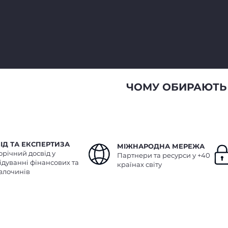
ЧОМУ ОБИРАЮТЬ
ІД ТА ЕКСПЕРТИЗА
МІЖНАРОДНА МЕРЕЖА
орічний досвід у
Партнери та ресурси у +40
ідуванні фінансових та
країнах світу
злочинів