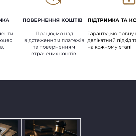
МКА
ПОВЕРНЕННЯ КОШТІВ
ПІДТРИМКА ТА К
менти
Працюємо над
Гарантуємо повну 
роцес
відстеженням платежів
делікатний підхід 
в.
та поверненням
на кожному етапі.
втрачених коштів.