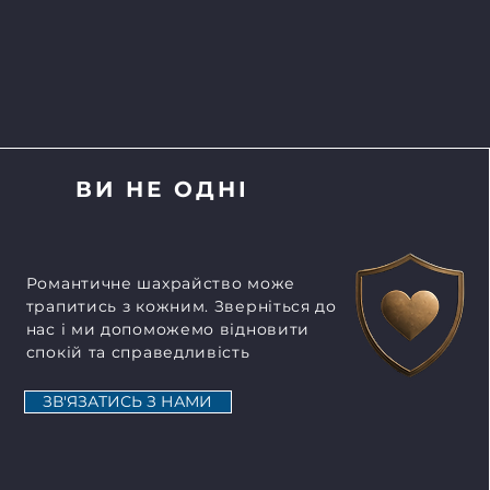
ВИ НЕ ОДНІ
Романтичне шахрайство може
трапитись з кожним. Зверніться до
ЕЗУЛЬТАТ
нас і ми допоможемо відновити
т та
спокій та справедливість
ливості
ЗВ'ЯЗАТИСЬ З НАМИ