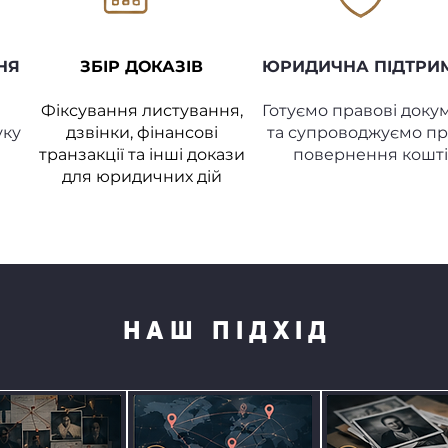
НЯ
ЗБІР ДОКАЗІВ
ЮРИДИЧНА ПІДТРИ
Фіксування листування,
Готуємо правові доку
уку
дзвінки, фінансові
та супроводжуємо п
транзакції та інші докази
повернення кошті
для юридичних дій
НАШ ПІДХІД