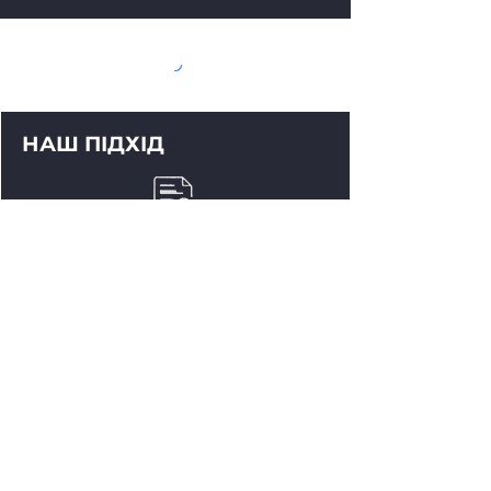
НАШ ПІДХІД
6
1. АНАЛІЗ ЗАПИТУ
Глибоко розуміємо ситуацію та цілі
клієнта
2. ПЛАН РОЗСЛІДУВАННЯ
Розробляємо стратегію та визначаємо
інструменти