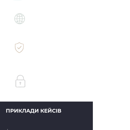
та компаній
40+
країн покриття
та партнерів
98%
кейсів завершено
з результатом
100 %
конфіденційність
та захист даних
ПРИКЛАДИ КЕЙСІВ