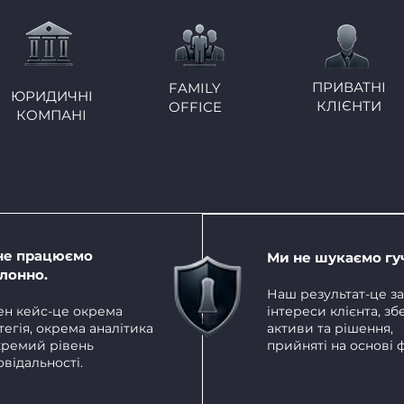
ПРИВАТНІ
FAMILY
ЮРИДИЧНІ
КЛІЄНТИ
OFFICE
КОМПАНІ
не працюємо
Ми не шукаємо гу
лонно
.
Наш результат-це з
н кейс-це окрема
інтереси клієнта, з
тегія, окрема аналітика
активи та рішення,
кремий рівень
прийняті на основі ф
овідальності.