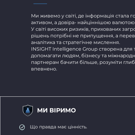
Ми живемо у світі, де інформація стала 
активом, а довіра- найціннішою валютою
У світі високих ризиків, прихованих загр
рішень потрібні не припущення, а переві
аналітика та стратегічне мислення.
INSIGHT Intelligence Group створена для
допомагати людям, бізнесу та міжнарод
партнерам бачити більше, розуміти глиб
впевнено.
МИ ВІРИМО
Що правда має цінність.