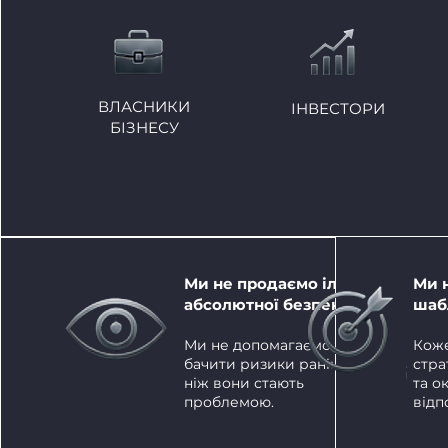
ВЛАСНИКИ
ІНВЕСТОРИ
БІЗНЕСУ
Ми не продаємо ілюзію
Ми 
абсолютної безпеки.
шаб
Ми не допомагаємо
Коже
бачити ризики раніше,
стра
ніж вони стають
та о
проблемою.
відп