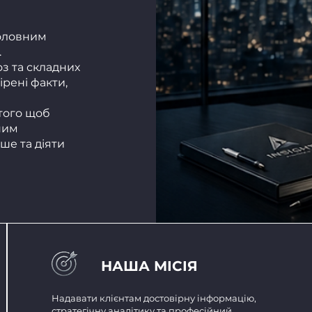
головним
.
оз та складних
рені факти,
 того щоб
ним
ше та діяти
НАША МІСІЯ
Надавати клієнтам достовірну інформацію,
стратегічну аналітику та професійний