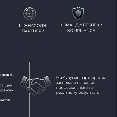
КОМАНДИ БЕЗПЕКИ
МІЖНАРОДНІ
KOMPLIANCE
ПАРТНЕРИ
чності
.
Ми будуємо партнерство,
засноване на довірі,
ахищені
професіоналізмі та
бережені
реальному результаті.
актів.