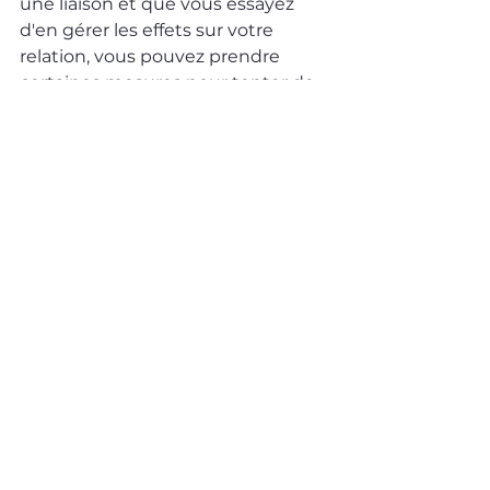
une liaison et que vous essayez 
d'en gérer les effets sur votre 
relation, vous pouvez prendre 
certaines mesures pour tenter de 
rétablir votre relation avec votre 
partenaire. Par exemple, mettez 
fin à la liaison, prenez vos 
responsabilités et présentez vos 
excuses. Si votre partenaire a eu 
une liaison et souhaite se 
réconcilier, vous devez décider si 
vous êtes prêt et capable de lui 
donner une seconde chance.
Comme dans toute relation 
personnelle, il n'y a pas de bonnes 
ou de mauvaises réponses lorsqu'il 
s'agit de tromperie dans un couple 
ou un mariage. Parfois, elle peut 
détruire un mariage. D'autres 