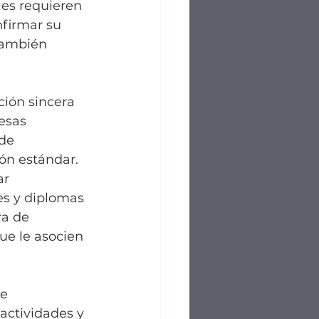
les requieren 
firmar su 
también 
ión sincera 
esas 
de 
ón estándar. 
r 
s y diplomas 
a de 
que le asocien 
e 
actividades y 