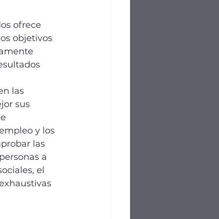
dos ofrece 
s objetivos 
tamente 
esultados 
n las 
jor sus 
e 
empleo y los 
probar las 
 personas a 
ciales, el 
exhaustivas 