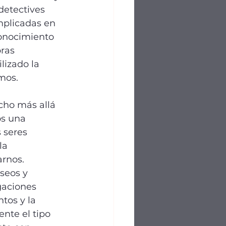
detectives 
mplicadas en 
conocimiento 
ras 
izado la 
mos.
ho más allá 
os una 
 seres 
la 
arnos.
seos y 
gaciones 
tos y la 
nte el tipo 