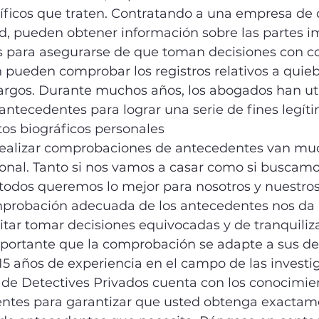
íficos que traten. Contratando a una empresa de 
ad, pueden obtener información sobre las partes i
les para asegurarse de que toman decisiones con 
 pueden comprobar los registros relativos a quieb
rgos. Durante muchos años, los abogados han util
ntecedentes para lograr una serie de fines legíti
tos biográficos personales
realizar comprobaciones de antecedentes van muc
ional. Tanto si nos vamos a casar como si buscam
todos queremos lo mejor para nosotros y nuestros
probación adecuada de los antecedentes nos da 
tar tomar decisiones equivocadas y de tranquiliz
ortante que la comprobación se adapte a sus de
5 años de experiencia en el campo de las investi
 de Detectives Privados cuenta con los conocimien
entes para garantizar que usted obtenga exactame