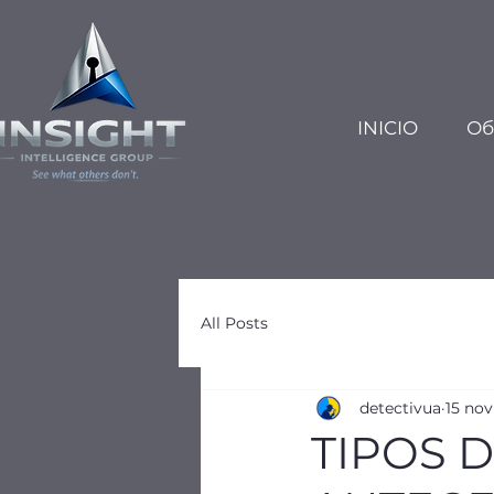
INICIO
Об
All Posts
detectivua
15 nov
TIPOS 