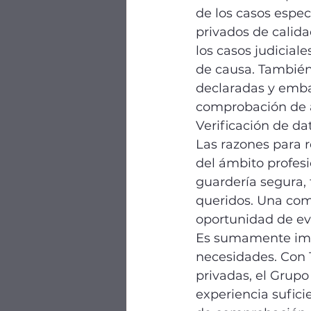
de los casos espec
privados de calid
los casos judicia
de causa. También
declaradas y emba
comprobación de a
Verificación de da
Las razones para 
del ámbito profes
guardería segura, 
queridos. Una com
oportunidad de evi
Es sumamente imp
necesidades. Con 1
privadas, el Grupo
experiencia sufici