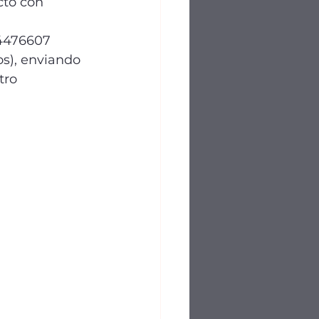
to con 
4476607 
os), enviando 
tro 