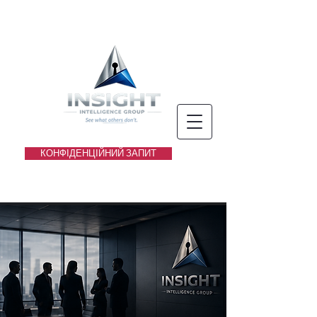
КОНФІДЕНЦІЙНИЙ ЗАПИТ
Ми об'єднуємо досвід, знання та
сучасні технології, щоб захищати
ваші інтереси та допомагати
ухвалювати впевнені рішення у
складних ситуаціях.