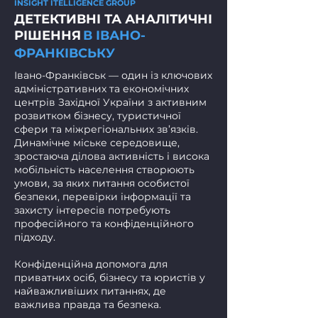
INSIGHT IТЕLLIGENCE GROUP
ДЕТЕКТИВНІ ТА АНАЛІТИЧНІ
РІШЕННЯ
В ІВАНО-
ФРАНКІВСЬКУ
Івано-Франківськ — один із ключових
адміністративних та економічних
центрів Західної України з активним
розвитком бізнесу, туристичної
сфери та міжрегіональних зв’язків.
Динамічне міське середовище,
зростаюча ділова активність і висока
мобільність населення створюють
умови, за яких питання особистої
безпеки, перевірки інформації та
захисту інтересів потребують
професійного та конфіденційного
підходу.
Конфіденційна допомога для
приватних осіб, бізнесу та юристів у
найважливіших питаннях, де
важлива правда та безпека.