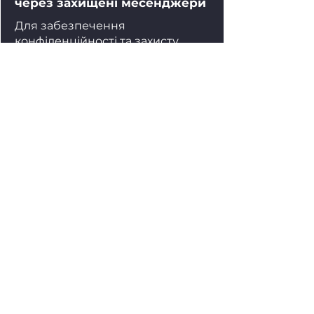
через захищені месенджери
Для забезпечення
конфіденційності та захисту
інформації
комунікація здійснюється тільки
через зашифровані канали
зв'язку.
Івано-Франківськ / Україна /
міжнародні запити
insightintelligencegroupua@gmai
l.com
ДОСТУПНІ КАНАЛИ ЗВ'ЯЗКУ