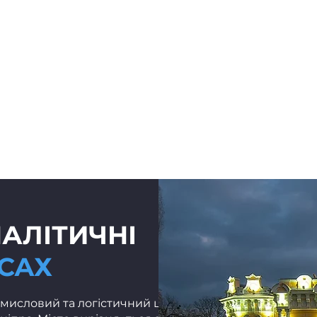
щая
Новая страница
Новая страница
НАЛІТИЧНІ
САХ
мисловий та логістичний центр центральної