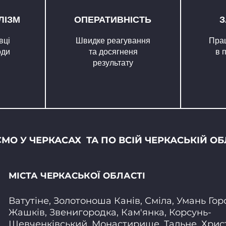
ЛІЗМ
ОПЕРАТИВНІСТЬ
З
вці
Швидке реагування
Пра
оди
та досягненя
в 
результату
О У ЧЕРКАСАХ ТА ПО ВСІЙ ЧЕРКАСЬКІЙ ОБ
МІСТА ЧЕРКАСЬКОЇ ОБЛАСТІ
Ватутіне, Золотоноша Канів, Сміла, Умань Го
Жашків, Звенигородка, Кам'янка, Корсунь-
Шевченківський, Монастирище, Тальне, Христ