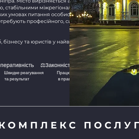
іпра. Місто вирізняється активним бізнес-
, стабільними міжрегіональними зв’язками
их умовах питання особистої безпеки,
потребують професійного, системного та
, бізнесу та юристів у найважливіших
перативність ⚖️Законність
Швидке реагування Працюємо виключно
и та результат в правовому полі
КОМПЛЕКС ПОСЛУ