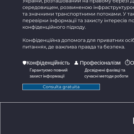
України, розташований на правому березі Дн
середовищем, розвиненою інфраструктурою
та значними транспортними потоками. У так
перевірки інформації та захисту інтересів 
конфіденційного підходу.
Конфіденційна допомога для приватних осіб
питаннях, де важлива правда та безпека.
Конфіденційність
Професіоналізм ⏱️О
🛡️
👤
Гарантуємо повний Досвідчені фахівці та 
захист інформації сучасні методи робот
Consulta gratuita