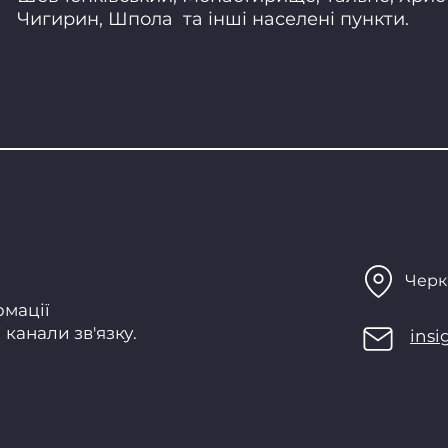
Чигирин, Шпола
та інші населені пункти.
Черк
рмації
канали зв'язку.
ins