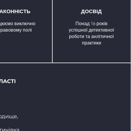
АКОННІСТЬ
ДОСВІД
цюємо виключно
Понад 16 років
правовому полі
успішної детективної
роботи та анлітичної
практики
ЛАСТІ
родище,
инівка,