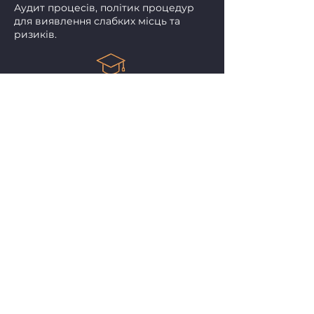
Аудит процесів, політик процедур
для виявлення слабких місць та
ризиків.
НАВЧАННЯ ТА КОНСУЛЬСТВОМ
Розробка антикорупційних програм,
політик комплаєнсу та
щодо запобігання шахрайства
КОНФІДЕНЦІЙНІСТЬ
ГАРАНТОВАНО
Ми забезпечуємо повну
конфіденційність і захист
інформації на всіх етапах
співпраці