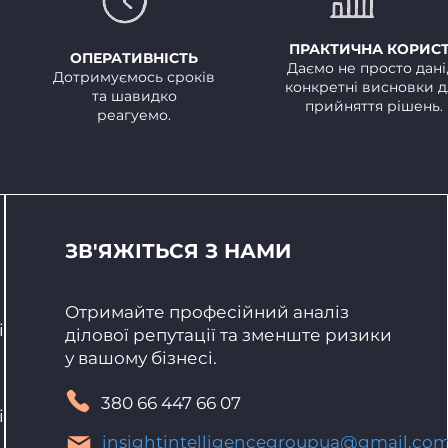
ПРАКТИЧНА КОРИС
ОПЕРАТИВНІСТЬ
Даємо не просто дані,
Дотримуємось сроків
конкретні висновки д
та шавидко
прийняття рішень.
реагуемо.
ЗВ'ЯЖІТЬСЯ З НАМИ
Отримайте професійний аналіз
ів
ділової репутації та зменште ризики
у вашому бізнесі.
380 66 447 66 07
ій
insightintelligencegroupua@gmail.co