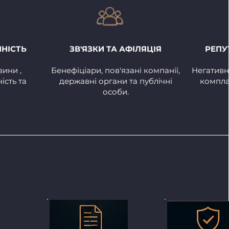
ЧНІСТЬ
ЗВ'ЯЗКИ ТА АФІЛЯЦІЯ
РЕПУ
вини ,
Бенефіціари, пов'язані компанії,
Негативн
ість та
державні органи та публічні
компла
особи.