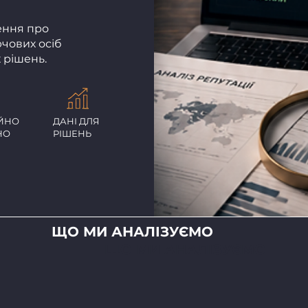
ення про
ючових осіб
 рішень.
ЙНО
ДАНІ ДЛЯ
НО
РІШЕНЬ
ЩО МИ АНАЛІЗУЄМО
ЩО МИ АНАЛІЗУЄМО