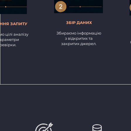
ЗБІР ДАНИХ
ННЯ ЗАПИТУ
Збираємо інформацію
о цілі аналізу
з відкритих та
параметри
закритих джерел.
ревірки.