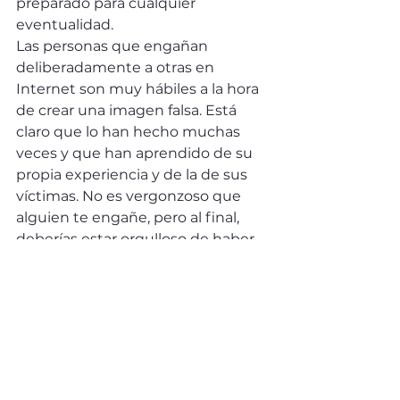
preparado para cualquier 
eventualidad.
Las personas que engañan 
deliberadamente a otras en 
Internet son muy hábiles a la hora 
de crear una imagen falsa. Está 
claro que lo han hecho muchas 
veces y que han aprendido de su 
propia experiencia y de la de sus 
víctimas. No es vergonzoso que 
alguien te engañe, pero al final, 
deberías estar orgulloso de haber 
descubierto el engaño y haber 
evitado que continuara con 
consecuencias más negativas.
Las habilidades de investigación 
de los detectives privados siempre 
están disponibles para establecer 
la verdad. Casi siempre existe la 