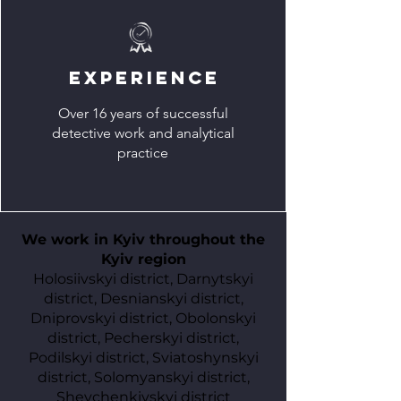
EXPERIENCE
Over 16 years of successful
detective work and analytical
practice
We work in Kyiv throughout the
Kyiv region
Holosiivskyi district, Darnytskyi
district, Desnianskyi district,
Dniprovskyi district, Obolonskyi
district, Pecherskyi district,
Podilskyi district, Sviatoshynskyi
district, Solomyanskyi district,
Shevchenkivskyi district