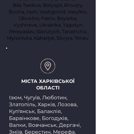
Bila Tserkva, Boryspil, Brovary,
Bucha, Irpin, Vyshgorod, Vasylkiv,
Obukhiv, Fastiv, Boyarka,
Vyshneve, Ukrainka, Yagotyn
Pereyaslav, Slavutych, Tarashcha,
Myronivka, Kaharlyk, Skvyra, Tetiev
МІСТА ХАРКІВСЬКОЇ
ОБЛАСТІ
Ізюм, Чугуїв, Люботин,
Златопіль, Харків, Лозова,
Куп'янськ, Балаклія,
Барвінкове, Богодухів,
Валки, Вовчанськ, Дергачі,
Зміїв, Берестин, Мерефа,