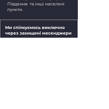
Південне
та інші населені
пункти.
Ми спілкуємось виключно
через захищені месенджери
Для забезпечення
конфіденційності та захисту
інформації
комунікація здійснюється тільки
через зашифровані канали
зв'язку.
Kyiv / Ukraine / international
inquiries