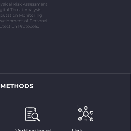
ysical Risk Assessment
gital Threat Analysis
putation Monitoring
velopment of Personal
otection Protocols.
 METHODS