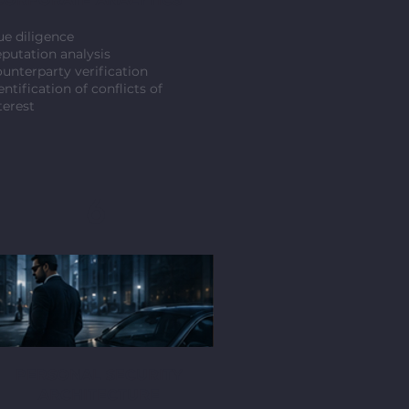
e diligence
putation analysis
unterparty verification
entification of conflicts of
terest
6
PERSONAL SECURITY
ARCHITECTURE