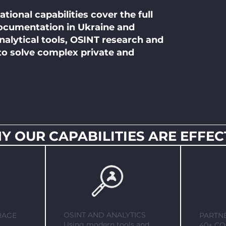
tional capabilities cover the full
 documentation in Ukraine and
alytical tools, OSINT research and
to solve complex private and
Y OUR CAPABILITIES ARE EFFEC
OSINT AND ANALYTICS
RAGE
PARTN
Using modern tools and
40+ CO