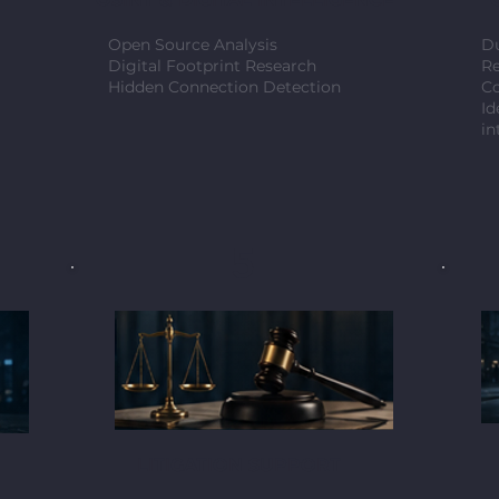
Open Source Analysis
Du
Digital Footprint Research
Re
Hidden Connection Detection
Co
Id
in
5
LITIGATION SUPPORT