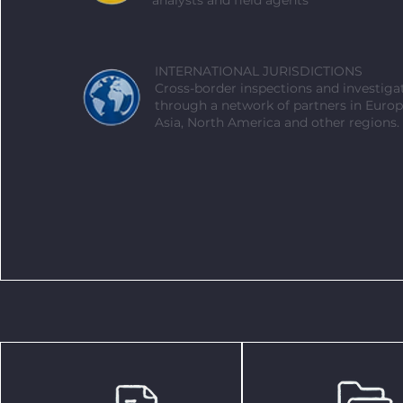
analysts and field agents
INTERNATIONAL JURISDICTIONS
Cross-border inspections and investiga
through a network of partners in Europ
Asia, North America and other regions.
Free case evaluation