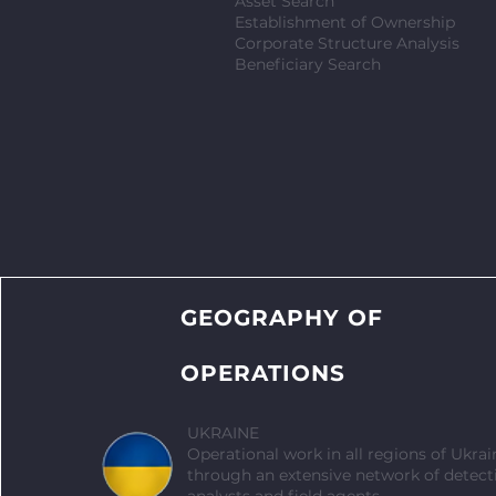
Asset Search
Establishment of Ownership
Corporate Structure Analysis
Beneficiary Search
GEOGRAPHY OF
OPERATIONS
UKRAINE
Operational work in all regions of Ukrai
through an extensive network of detecti