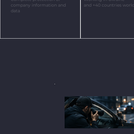
company information and
and +40 countries worl
data
1