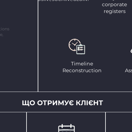
corporate
registers
tions
e,
Timeline
Reconstruction
As
ЩО ОТРИМУЄ КЛІЄНТ