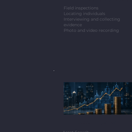
FIELD INVESTIGATIONS
Field inspections
Locating individuals
Interviewing and collecting
evidence
Photo and video recording
4
ASSET TRACING