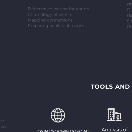
Ph
Evidence collection for courts
Di
Chronology of events
Re
Mapping connections
De
Preparing analytical reports
Pr
TOOLS AND
ne
ves,
Analysis of
OSINT/SOCMINT/GEOINT