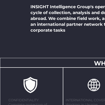
INSIGHT Intelligence Group's opera
cycle of collection, analysis and
abroad. We combine field work, an
an international partner network 
corporate tasks
WH
CONFIDENTIALITY
INTERNATIONAL COVE
Complete protection of
Working in Ukraine