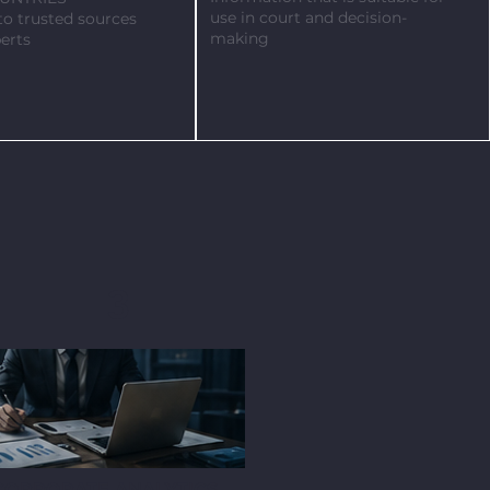
use in court and decision-
to trusted sources
making
erts
3
CORPORATE ANALYTICS