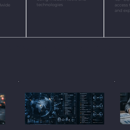
technologies
dwide
access 
and exp
KEY OPERATIONAL DIRECTIONS
2
OSINT & DIGITAL INTELLIGENCE